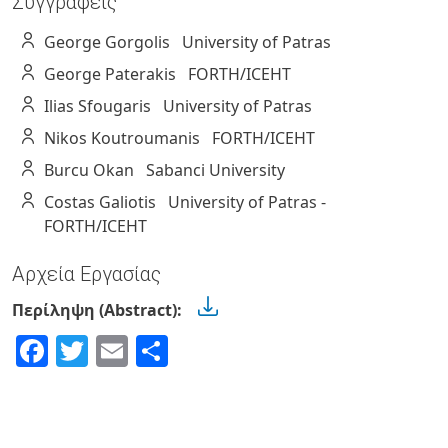
Συγγραφείς
George
Gorgolis
University of Patras
George
Paterakis
FORTH/ICEHT
Ilias
Sfougaris
University of Patras
Nikos
Koutroumanis
FORTH/ICEHT
Burcu
Okan
Sabanci University
Costas
Galiotis
University of Patras -
FORTH/ICEHT
Αρχεία Εργασίας
Περίληψη (Abstract):
Facebook
Twitter
Email
Share