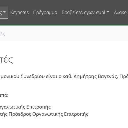
Skip to main content
ς
Keynotes
Πρόγραμμα
Βραβεία/Διαγωνισμοί
Ανακοι
ές
πές
μονικού Συνεδρίου είναι ο καθ.
Δημήτρης Βαγενάς, Πρ
από:
ργανωτικής Επιτροπής
τής Πρόεδρος Οργανωτικής Επιτροπής