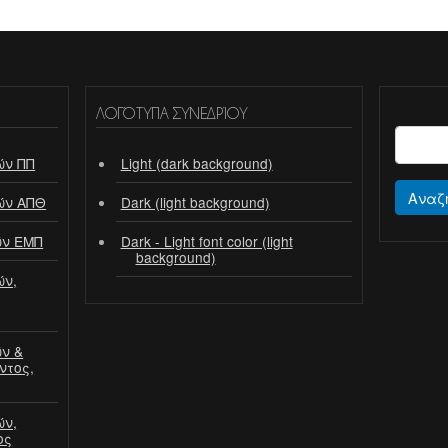
ΛΟΓΌΤΥΠΑ ΣΥΝΕΔΡΊΟΥ
ών ΠΠ
Light (dark background)
Αναζ
ών ΑΠΘ
Dark (light background)
ών ΕΜΠ
Dark - Light font color (light
background)
ών,
ν &
ντος,
ών,
ος