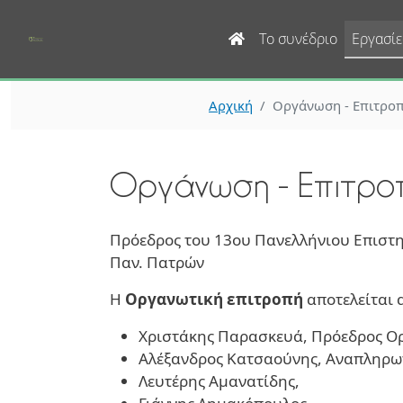
Main navigation
Το συνέδριο
Εργασίε
Αρχική
Οργάνωση - Επιτροπ
Οργάνωση - Επιτρο
Πρόεδρος του
13ου Πανελλήνιου Επιστη
Παν. Πατρών
Η
Οργανωτική επιτροπή
αποτελείται 
Χριστάκης Παρασκευά, Πρόεδρος Ο
Αλέξανδρος Κατσαούνης, Αναπληρω
Λευτέρης Αμανατίδης,