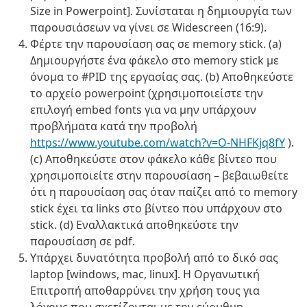
Size in
Powerpoint
].
Συνίσταται η δημιουργία των
παρουσιάσεων να γίνει σε
Widescreen (16:9).
Φέρτε την παρουσίαση σας σε
memory stick. (a)
Δημιουργήστε ένα φάκελο στο
memory stick
με
όνομα το
#PID
της εργασίας σας. (
b
) Αποθηκεύστε
το αρχείο
powerpoint
(
χρησιμοποιείστε την
επιλογή
embed fonts
για να μην υπάρχουν
προβλήματα κατά την προβολή
https://www.youtube.com/watch?v=O-NHFKjq8fY
)
.
(c)
Αποθηκεύστε στον φάκελο κάθε βίντεο που
χρησιμοποιείτε στην παρουσίαση – βεβαιωθείτε
ότι η παρουσίαση σας όταν παίζει από το
memory
stick
έχει τα
links
στο βίντεο που υπάρχουν στο
stick. (d)
Εναλλακτικά αποθηκεύστε την
παρουσίαση σε
pdf.
Υπάρχει δυνατότητα προβολή από το δικό σας
laptop [windows, mac,
linux
].
Η Οργανωτική
Επιτροπή αποθαρρύνει την χρήση τους για