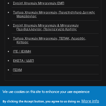
Σχολή Χημικών Μηχανικών ΕΜΠ
Τμήμα Χημικών Μηχανικών, Πανεπιστήμιο Δυτικής
Μακεδονίας
Σχολή Χημικών Μηχανικών & Μηχανικών
Περιβάλλοντος, Πολυτεχνείο Κρήτης
Τμήμα Χημικών Μηχανικών, ΤΕΠΑΚ, Λεμεσός,
Κύπρος
ΙΤΕ / ΙΕΧΜΗ
ΕΚΕΤΑ / ΙΔΕΠ
ΠΣΧΜ
We use cookies on this site to enhance your user experience
ΛΟΓΌΤΥΠΑ ΣΥΝΕΔΡΊΟΥ
More info
By clicking the Accept button, you agree to us doing so.