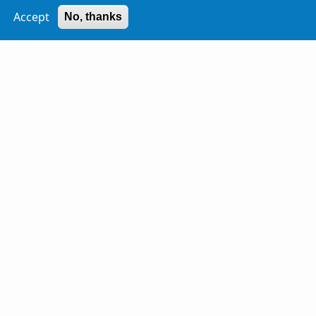
Light (dark background)
Accept
No, thanks
Dark (light background)
Dark - Light font color (light background)
Αναζήτηση
Επικοινωνία