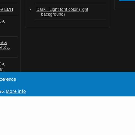
ών ΕΜΠ
Dark - Light font color (light
background)
ών,
ν &
ντος,
ών,
ος
xperience
More info
so.