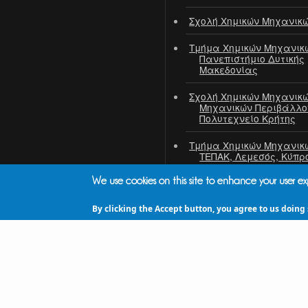
Σχολή Χημικών Μηχανικ
Τμήμα Χημικών Μηχανικ
Πανεπιστήμιο Δυτικής
Μακεδονίας
Σχολή Χημικών Μηχανικώ
Μηχανικών Περιβάλλο
Πολυτεχνείο Κρήτης
Τμήμα Χημικών Μηχανικ
ΤΕΠΑΚ, Λεμεσός, Κύπρ
We use cookies on this site to enhance your user e
ΙΤΕ / ΙΕΧΜΗ
ΕΚΕΤΑ / ΙΔΕΠ
By clicking the Accept button, you agree to us doing 
ΠΣΧΜ