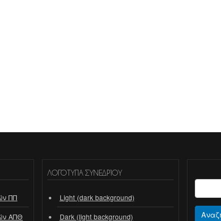
ΛΟΓΌΤΥΠΑ ΣΥΝΕΔΡΊΟΥ
ών ΠΠ
Light (dark background)
Αναζ
ών ΑΠΘ
Dark (light background)