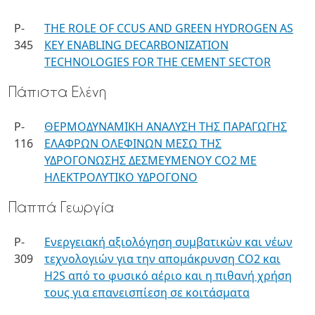
P-
THE ROLE OF CCUS AND GREEN HYDROGEN AS
345
KEY ENABLING DECARBONIZATION
TECHNOLOGIES FOR THE CEMENT SECTOR
Πάπιστα Ελένη
P-
ΘΕΡΜΟΔΥΝΑΜΙΚΗ ΑΝΑΛΥΣΗ ΤΗΣ ΠΑΡΑΓΩΓΗΣ
116
ΕΛΑΦΡΩΝ ΟΛΕΦΙΝΩΝ ΜΕΣΩ ΤΗΣ
ΥΔΡΟΓΟΝΩΣΗΣ ΔΕΣΜΕΥΜΕΝΟΥ CO2 ΜΕ
ΗΛΕΚΤΡΟΛΥΤΙΚΟ ΥΔΡΟΓΟΝΟ
Παππά Γεωργία
P-
Ενεργειακή αξιολόγηση συμβατικών και νέων
309
τεχνολογιών για την απομάκρυνση CO2 και
H2S από το φυσικό αέριο και η πιθανή χρήση
τους για επανεισπίεση σε κοιτάσματα