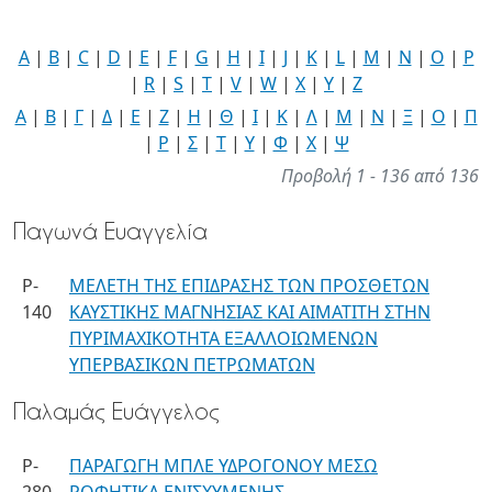
A
|
B
|
C
|
D
|
E
|
F
|
G
|
H
|
I
|
J
|
K
|
L
|
M
|
N
|
O
|
P
|
R
|
S
|
T
|
V
|
W
|
X
|
Y
|
Z
Α
|
Β
|
Γ
|
Δ
|
Ε
|
Ζ
|
Η
|
Θ
|
Ι
|
Κ
|
Λ
|
Μ
|
Ν
|
Ξ
|
Ο
|
Π
|
Ρ
|
Σ
|
Τ
|
Υ
|
Φ
|
Χ
|
Ψ
Προβολή 1 - 136 από 136
Παγωνά Ευαγγελία
P-
ΜΕΛΕΤΗ ΤΗΣ ΕΠΙΔΡΑΣΗΣ ΤΩΝ ΠΡΟΣΘΕΤΩΝ
140
ΚΑΥΣΤΙΚΗΣ ΜΑΓΝΗΣΙΑΣ ΚΑΙ ΑΙΜΑΤΙΤΗ ΣΤΗΝ
ΠΥΡΙΜΑΧΙΚΟΤΗΤΑ ΕΞΑΛΛΟΙΩΜΕΝΩΝ
ΥΠΕΡΒΑΣΙΚΩΝ ΠΕΤΡΩΜΑΤΩΝ
Παλαμάς Ευάγγελος
P-
ΠΑΡΑΓΩΓΗ ΜΠΛΕ ΥΔΡΟΓΟΝΟΥ ΜΕΣΩ