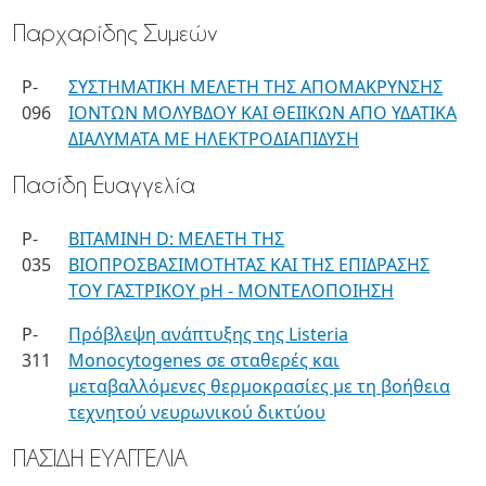
Παρχαρίδης Συμεών
P-
ΣΥΣΤΗΜΑΤΙΚΗ ΜΕΛΕΤΗ ΤΗΣ ΑΠΟΜΑΚΡΥΝΣΗΣ
096
ΙΟΝΤΩΝ ΜΟΛΥΒΔΟΥ ΚΑΙ ΘΕΙΙΚΩΝ ΑΠΟ ΥΔΑΤΙΚΑ
ΔΙΑΛΥΜΑΤΑ ΜΕ ΗΛΕΚΤΡΟΔΙΑΠΙΔΥΣΗ
Πασίδη Ευαγγελία
P-
ΒΙΤΑΜΙΝΗ D: ΜΕΛΕΤΗ ΤΗΣ
035
ΒΙΟΠΡΟΣΒΑΣΙΜΟΤΗΤΑΣ ΚΑΙ ΤΗΣ ΕΠΙΔΡΑΣΗΣ
ΤΟΥ ΓΑΣΤΡΙΚΟΥ pH - ΜΟΝΤΕΛΟΠΟΙΗΣΗ
P-
Πρόβλεψη ανάπτυξης της Listeria
311
Monocytogenes σε σταθερές και
μεταβαλλόμενες θερμοκρασίες με τη βοήθεια
τεχνητού νευρωνικού δικτύου
ΠΑΣΙΔΗ ΕΥΑΓΓΕΛΙΑ