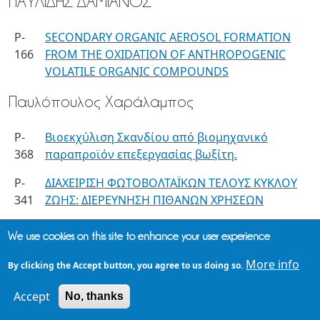
ΠΑΥΛΙΔΗΣ ΔΑΜΙΑΝΟΣ
P-
SECONDARY ORGANIC AEROSOL FORMATION
166
FROM THE OXIDATION OF ANTHROPOGENIC
VOLATILE ORGANIC COMPOUNDS
Παυλόπουλος Χαράλαμπος
P-
Βιοεκχύλιση Σκανδίου από βιομηχανικό
368
παραπροϊόν επεξεργασίας βωξίτη.
P-
ΔΙΑΧΕΙΡΙΣΗ ΦΩΤΟΒΟΛΤΑΪΚΩΝ ΤΕΛΟΥΣ ΚΥΚΛΟΥ
341
ΖΩΗΣ: ΔΙΕΡΕΥΝΗΣΗ ΠΙΘΑΝΩΝ ΧΡΗΣΕΩΝ
Παύλου Αλέξανδρς
We use cookies on this site to enhance your user experience
More info
P-
ΠΑΡΑΓΩΓΗ ΝΑΝΟΚΥΤΤΑΡΙΝΗΣ ΚΑΙ ΕΦΑΡΜΟΓΗ
By clicking the Accept button, you agree to us doing so.
211
ΤΗΣ ΣΕ ΣΥΝΘΕΤΑ ΒΙΟΑΠΟΙΚΟΔΟΜΗΣΙΜΑ ΥΛΙΚΑ
Accept
No, thanks
ΣΥΣΚΕΥΑΣΙΑΣ ΤΡΟΦΙΜΩΝ