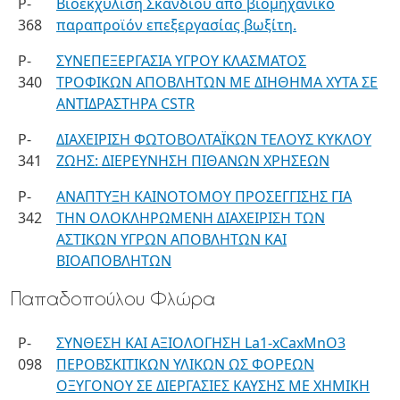
P-
Βιοεκχύλιση Σκανδίου από βιομηχανικό
368
παραπροϊόν επεξεργασίας βωξίτη.
P-
ΣΥΝΕΠΕΞΕΡΓΑΣΙΑ ΥΓΡΟΥ ΚΛΑΣΜΑΤΟΣ
340
ΤΡΟΦΙΚΩΝ ΑΠΟΒΛΗΤΩΝ ΜΕ ΔΙΗΘΗΜΑ ΧΥΤΑ ΣΕ
ΑΝΤΙΔΡΑΣΤΗΡΑ CSTR
P-
ΔΙΑΧΕΙΡΙΣΗ ΦΩΤΟΒΟΛΤΑΪΚΩΝ ΤΕΛΟΥΣ ΚΥΚΛΟΥ
341
ΖΩΗΣ: ΔΙΕΡΕΥΝΗΣΗ ΠΙΘΑΝΩΝ ΧΡΗΣΕΩΝ
P-
ΑΝΑΠΤΥΞΗ ΚΑΙΝΟΤΟΜΟΥ ΠΡΟΣΕΓΓΙΣΗΣ ΓΙΑ
342
ΤΗΝ ΟΛΟΚΛΗΡΩΜΕΝΗ ΔΙΑΧΕΙΡΙΣΗ ΤΩΝ
ΑΣΤΙΚΩΝ ΥΓΡΩΝ ΑΠΟΒΛΗΤΩΝ ΚΑΙ
ΒΙΟΑΠΟΒΛΗΤΩΝ
Παπαδοπούλου Φλώρα
P-
ΣΥΝΘΕΣΗ ΚΑΙ ΑΞΙΟΛΟΓΗΣΗ La1-xCaxMnO3
098
ΠΕΡΟΒΣΚΙΤΙΚΩΝ ΥΛΙΚΩΝ ΩΣ ΦΟΡΕΩΝ
ΟΞΥΓΟΝΟΥ ΣΕ ΔΙΕΡΓΑΣΙΕΣ ΚΑΥΣΗΣ ΜΕ ΧΗΜΙΚΗ