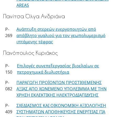
AREAS
Πανίτσα Όλγα Ανδριάνα
P-
Ανάπτυξη στερεών ενεργοποιητών από
269
απόβλητο γυαλιού για τον γεωπολυμερισμό
ιπτάμενης τέφρας
Πανόπουλος Κυριάκος
P-
Επιλογές συνεπεξεργασίας βιοελαίων σε
150
πετροχημικά διυλιστήρια
P-
ΠΑΡΑΓΩΓΗ ΠΡΟΪΟΝΤΩΝ ΠΡΟΣΤΙΘΕΜΕΝΗΣ
082
ΑΞΙΑΣ ΑΠΟ ΧΩΝΕΜΕΝΟ ΥΠΟΛΕΙΜΜΑ ΜΕ ΤΗΝ
ΧΡΗΣΗ ΕΚΛΕΚΤΙΚΗΣ ΗΛΕΚΤΡΟΔΙΑΠΙΔΥΣΗΣ
P-
ΣΧΕΔΙΑΣΜΟΣ ΚΑΙ ΟΙΚΟΝΟΜΙΚΗ ΑΞΙΟΛΟΓΗΣΗ
409
ΣΥΣΤΗΜΑΤΩΝ ΑΠΟΘΗΚΕΥΣΗΣ ΕΝΕΡΓΕΙΑΣ ΓΙΑ