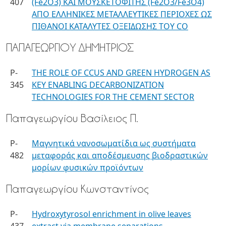
407
(Fe2O3) ΚΑΙ ΜΟΥΣΚΕΤΟΦΙΤΗΣ (Fe2O3/Fe3O4)
ΑΠΟ ΕΛΛΗΝΙΚΕΣ ΜΕΤΑΛΛΕΥΤΙΚΕΣ ΠΕΡΙΟΧΕΣ ΩΣ
ΠΙΘΑΝΟΙ ΚΑΤΑΛΥΤΕΣ ΟΞΕΙΔΩΣΗΣ ΤΟΥ CO
ΠΑΠΑΓΕΩΡΓΙΟΥ ΔΗΜΗΤΡΙΟΣ
P-
THE ROLE OF CCUS AND GREEN HYDROGEN AS
345
KEY ENABLING DECARBONIZATION
TECHNOLOGIES FOR THE CEMENT SECTOR
Παπαγεωργίου Βασίλειος Π.
P-
Μαγνητικά νανοσωματίδια ως συστήματα
482
μεταφοράς και αποδέσμευσης βιοδραστικών
μορίων φυσικών προϊόντων
Παπαγεωργίου Κωνσταντίνος
P-
Hydroxytyrosol enrichment in olive leaves