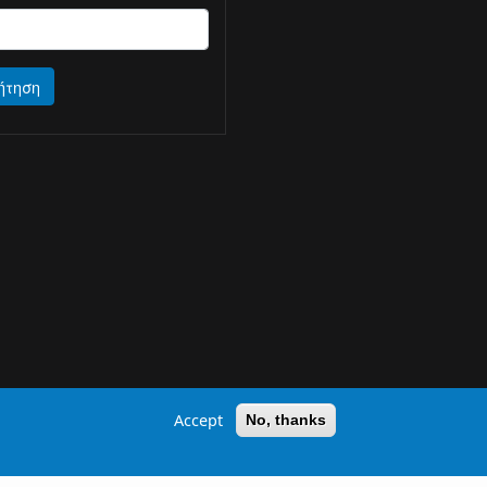
ήτηση
Accept
No, thanks