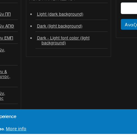
ών ΠΠ
Light (dark background)
Αναζ
ών ΑΠΘ
Dark (light background)
ών ΕΜΠ
Dark - Light font color (light
background)
ών,
ν &
ντος,
ών,
ος
xperience
More info
so.