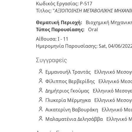
Κωδικός Εργασίας: P-517
Τίτλος: "
ΑΞΙΟΠΟΙΗΣΗ ΜΕΤΑΒΟΛΙΚΗΣ ΜΗΧΑΝΙΚ
Θεματική Περιοχή:
Βιοχημική Μηχανική
Τύπος Παρουσίασης:
Oral
Αίθουσα: Ι - 11
Ημερομηνία Παρουσίασης:
Sat, 04/06/202
Συγγραφείς
Εμμανουήλ
Τραντάς
Ελληνικό Μεσογ
Φίλιππος
Βερβερίδης
Ελληνικό Μεσ
Δημήτριος
Γκούμας
Ελληνικό Μεσογε
Γλυκερία
Μέρμηγκα
Ελληνικό Μεσογ
Αικατερίνη
Βαβουράκη
Ελληνικό Με
Μαλαματένια
Δελησάββα
Ελληνικό 