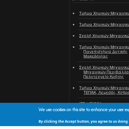
Τμήμα Χημικών Μηχανικ
Τμήμα Χημικών Μηχανικ
Σχολή Χημικών Μηχανικ
Τμήμα Χημικών Μηχανικ
Πανεπιστήμιο Δυτικής
Μακεδονίας
Σχολή Χημικών Μηχανικώ
Μηχανικών Περιβάλλο
Πολυτεχνείο Κρήτης
Τμήμα Χημικών Μηχανικ
ΤΕΠΑΚ, Λεμεσός, Κύπρ
ΙΤΕ / ΙΕΧΜΗ
We use cookies on this site to enhance your user e
ΕΚΕΤΑ / ΙΔΕΠ
By clicking the Accept button, you agree to us doing 
ΠΣΧΜ