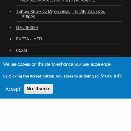
Τμήμα Χημικών Μηχανικών, ΤΕΠΑΚ, Λεμεσός,
Κύπρος
ΙΤΕ / ΙΕΧΜΗ
ΕΚΕΤΑ / ΙΔΕΠ
ΠΣΧΜ
We use cookies on this site to enhance your user experience
More info
By clicking the Accept button, you agree to us doing so.
ΛΟΓΌΤΥΠΑ ΣΥΝΕΔΡΊΟΥ
Accept
No, thanks
Light (dark background)
Dark (light background)
Dark - Light font color (light background)