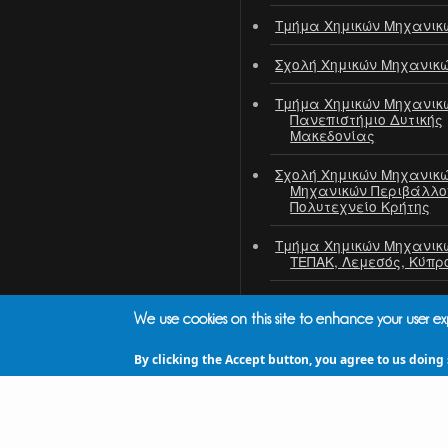
Τμήμα Χημικών Μηχανικ
Σχολή Χημικών Μηχανικ
Τμήμα Χημικών Μηχανικ
Πανεπιστήμιο Δυτικής
Μακεδονίας
Σχολή Χημικών Μηχανικώ
Μηχανικών Περιβάλλο
Πολυτεχνείο Κρήτης
Τμήμα Χημικών Μηχανικ
ΤΕΠΑΚ, Λεμεσός, Κύπρ
ΙΤΕ / ΙΕΧΜΗ
We use cookies on this site to enhance your user e
ΕΚΕΤΑ / ΙΔΕΠ
By clicking the Accept button, you agree to us doing 
ΠΣΧΜ