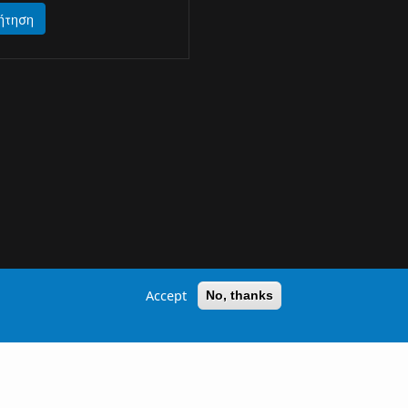
ήτηση
Accept
No, thanks