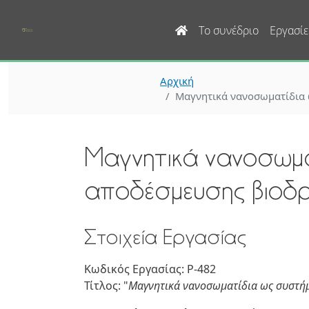
Main navigation
Το συνέδριο
Εργασίε
Αρχική
Μαγνητικά νανοσωματίδια 
Μαγνητικά νανοσωμα
αποδέσμευσης βιοδρ
Στοιχεία Εργασίας
Κωδικός Εργασίας: P-482
Τίτλος: "
Μαγνητικά νανοσωματίδια ως συστή