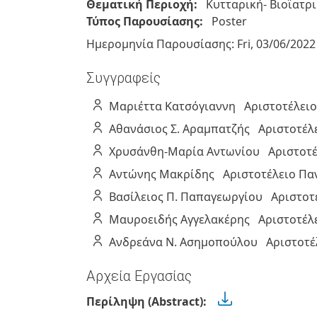
Θεματική Περιοχή:
Κυτταρική- Βιοϊατρ
Τύπος Παρουσίασης:
Poster
Ημερομηνία Παρουσίασης:
Fri, 03/06/2022
Συγγραφείς
Μαριέττα
Κατσόγιαννη
Αριστοτέλει
Αθανάσιος Σ.
Αραμπατζής
Αριστοτέλ
Χρυσάνθη-Μαρία
Αντωνίου
Αριστοτ
Αντώνης
Μακρίδης
Αριστοτέλειο Πα
Βασίλειος Π.
Παπαγεωργίου
Αριστοτ
Μαυροειδής
Αγγελακέρης
Αριστοτέλ
Ανδρεάνα Ν.
Ασημοπούλου
Αριστοτέ
Αρχεία Εργασίας
Περίληψη (Abstract):