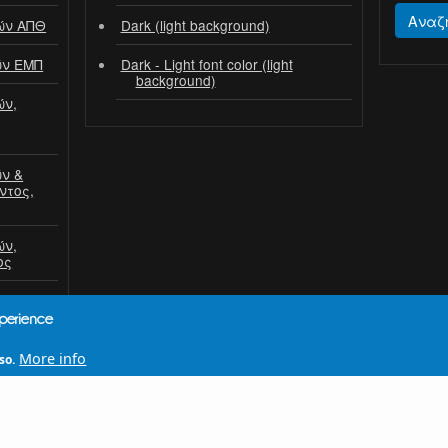
Αναζ
ών ΑΠΘ
Dark (light background)
ών ΕΜΠ
Dark - Light font color (light
background)
ών,
ν &
ντος,
ών,
ος
xperience
More info
so.