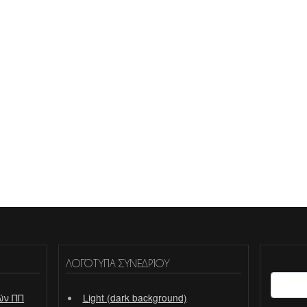
ΛΟΓΌΤΥΠΑ ΣΥΝΕΔΡΊΟΥ
ών ΠΠ
Light (dark background)