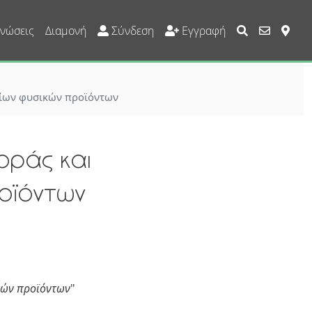
User Account Custom
νώσεις
Διαμονή
Σύνδεση
Εγγραφή
ρίων φυσικών προϊόντων
οράς και
οϊόντων
κών προϊόντων
"