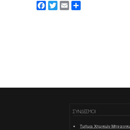
Facebook
Twitter
Email
Share
ΣΎΝΔΕΣΜΟΙ
Τμήμα Χημικών Μηχανικ