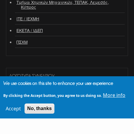
Τμήμα Χημικών Μηχανικών, ΤΕΠΑΚ, Λεμεσός,
Κύπρος
ΙΤΕ / ΙΕΧΜΗ
ΕΚΕΤΑ / ΙΔΕΠ
ΠΣΧΜ
ΛΟΓΌΤΥΠΑ ΣΥΝΕΔΡΊΟΥ
We use cookies on this site to enhance your user experience
Light (dark background)
More info
By clicking the Accept button, you agree to us doing so.
Dark (light background)
Accept
No, thanks
Dark - Light font color (light background)