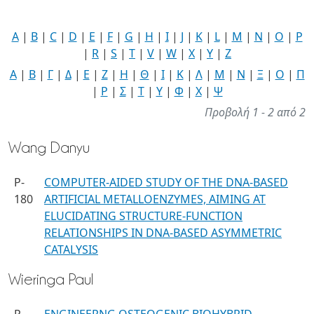
A
|
B
|
C
|
D
|
E
|
F
|
G
|
H
|
I
|
J
|
K
|
L
|
M
|
N
|
O
|
P
|
R
|
S
|
T
|
V
|
W
|
X
|
Y
|
Z
Α
|
Β
|
Γ
|
Δ
|
Ε
|
Ζ
|
Η
|
Θ
|
Ι
|
Κ
|
Λ
|
Μ
|
Ν
|
Ξ
|
Ο
|
Π
|
Ρ
|
Σ
|
Τ
|
Υ
|
Φ
|
Χ
|
Ψ
Προβολή 1 - 2 από 2
Wang Danyu
P-
COMPUTER-AIDED STUDY OF THE DNA-BASED
180
ARTIFICIAL METALLOENZYMES, AIMING AT
ELUCIDATING STRUCTURE-FUNCTION
RELATIONSHIPS IN DNA-BASED ASYMMETRIC
CATALYSIS
Wieringa Paul