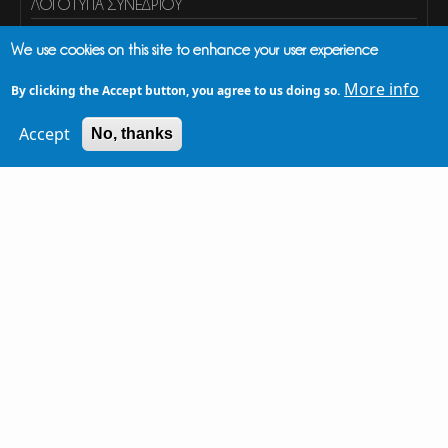
ΛΟΓΌΤΥΠΑ ΣΥΝΕΔΡΊΟΥ
We use cookies on this site to enhance your user experience
Light (dark background)
More info
By clicking the Accept button, you agree to us doing so.
Dark (light background)
Dark - Light font color (light background)
Accept
No, thanks
Αναζήτηση