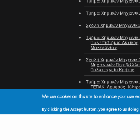
Τμήμα Χημικών Μηχανικ
Τμήμα Χημικών Μηχανικ
Σχολή Χημικών Μηχανικ
Τμήμα Χημικών Μηχανικ
Πανεπιστήμιο Δυτικής
Μακεδονίας
Σχολή Χημικών Μηχανικώ
Μηχανικών Περιβάλλο
Πολυτεχνείο Κρήτης
Τμήμα Χημικών Μηχανικ
ΤΕΠΑΚ, Λεμεσός, Κύπρ
We use cookies on this site to enhance your user e
ΙΤΕ / ΙΕΧΜΗ
By clicking the Accept button, you agree to us doing 
ΕΚΕΤΑ / ΙΔΕΠ
ΠΣΧΜ