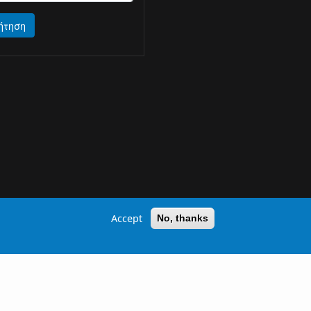
ήτηση
Accept
No, thanks