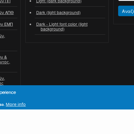
ών ΠΠ
Light (dark background)
Αναζ
ών ΑΠΘ
Dark (light background)
ών ΕΜΠ
Dark - Light font color (light
background)
ών,
ν &
ντος,
ών,
ος
xperience
More info
so.