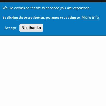
ΠΣΧΜ
We use cookies on this site to enhance your user experience
More info
By clicking the Accept button, you agree to us doing so.
Accept
No, thanks
ΛΟΓΌΤΥΠΑ ΣΥΝΕΔΡΊΟΥ
Light (dark background)
Dark (light background)
Dark - Light font color (light background)