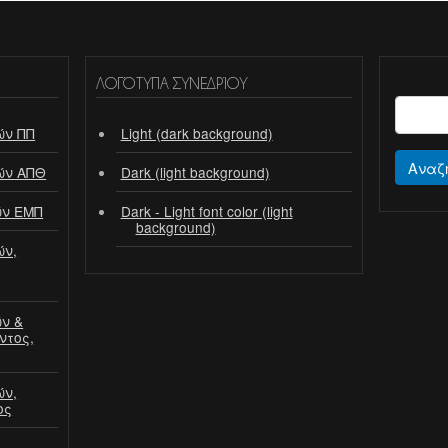
ΛΟΓΌΤΥΠΑ ΣΥΝΕΔΡΊΟΥ
ών ΠΠ
Light (dark background)
Αναζ
ών ΑΠΘ
Dark (light background)
ών ΕΜΠ
Dark - Light font color (light
background)
ών,
ν &
ντος,
ών,
ος