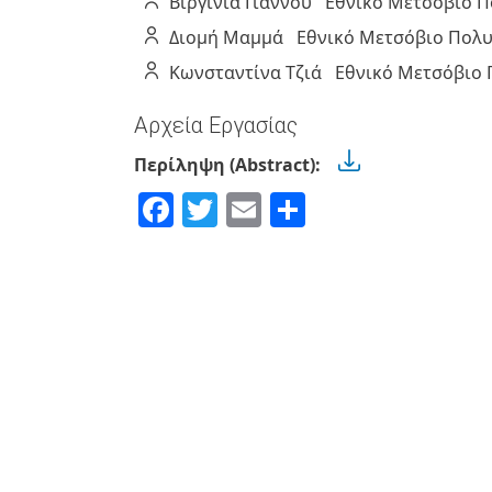
Βιργινία
Γιάννου
Εθνικό Μετσόβιο Π
Διομή
Μαμμά
Εθνικό Μετσόβιο Πολυ
Κωνσταντίνα
Τζιά
Εθνικό Μετσόβιο 
Αρχεία Εργασίας
Περίληψη (Abstract):
Facebook
Twitter
Email
Share