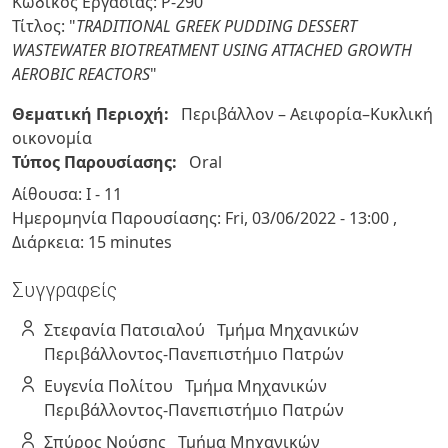
Κωδικός Εργασίας: P-290
Τίτλος: "
TRADITIONAL GREEK PUDDING DESSERT
WASTEWATER BIOTREATMENT USING ATTACHED GROWTH
AEROBIC REACTORS
"
Θεματική Περιοχή:
Περιβάλλον – Αειφορία–Κυκλική
οικονομία
Τύπος Παρουσίασης:
Oral
Αίθουσα: Ι - 11
Ημερομηνία Παρουσίασης:
Fri, 03/06/2022
-
13:00
,
Διάρκεια: 15 minutes
Συγγραφείς
Στεφανία
Πατσιαλού
Τμήμα Μηχανικών
Περιβάλλοντος-Πανεπιστήμιο Πατρών
Ευγενία
Πολίτου
Τμήμα Μηχανικών
Περιβάλλοντος-Πανεπιστήμιο Πατρών
Σπύρος
Νούσης
Τμήμα Μηχανικών