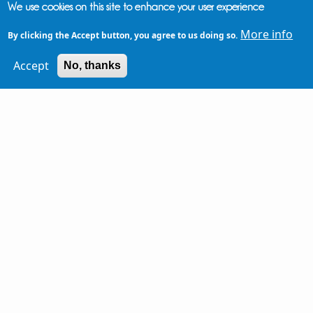
We use cookies on this site to enhance your user experience
Light (dark background)
More info
By clicking the Accept button, you agree to us doing so.
Dark (light background)
Accept
No, thanks
Dark - Light font color (light background)
Αναζήτηση